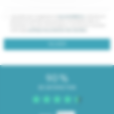
J'accepte que Locagestion et
ses prestataires
collectent et
utilisent les données personnelles renseignées dans ce
formulaire. Pour plus d'informations, vous pouvez consulter
notre page
politique de protection des données
.
90
DE SATISFACTION