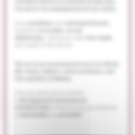
LOCAGESTION est la continuité parfaite dans
l'accueil et l'accompagnement de mes clients
.
Leurs
prestations
sont
clairement énoncés
,
facilement
accessibles
,
accueil
téléphonique,
réponse aux mails
ultra rapide
,
sans oublier le site internet.
Plus de 10 ans de partenariat et je m'en félicite
.
Mes clients, bailleurs comme locataires, sont
très satisfaits et fidélisés
.
C'est avec plaisir que je constate
le
développement dynamique de
LOCAGESTION
en France et sans rien perdre de
sa
disponibilité
et sa
proximité
."