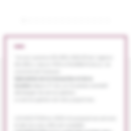
"Je suis Laurence DELRIEU-BAGUR de L'agence
DELRIEU, crée en 1990 à TOURNEFEUILLE, 1er
couronne de Toulouse .
Spécialiste de la transaction et de la
location
depuis 27 ans, je n'ai jamais souhaité
développer de service gestion .
Le service gestion est venu jusqu'à moi.
LOCAGESTION en 2005 m'a proposé ses services
et dés lors mon offre est complète.